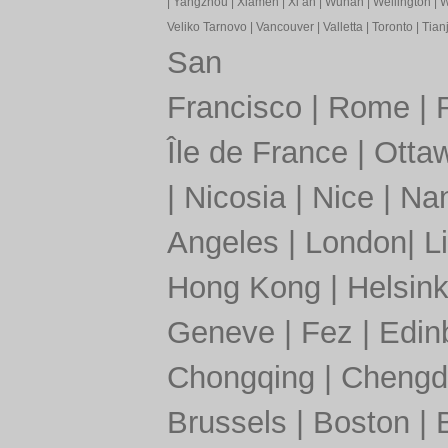
|
Yangzhou
|
Xiamen
|
Xi’an
|
Wuhan
|
Wellington
|
W
Veliko Tarnovo
|
Vancouver
|
Valletta
|
Toronto
|
Tianj
San
Francisco
|
Rome
|
Île de France
|
Otta
|
Nicosia
|
Nice
|
Nan
Angeles
|
London
|
L
Hong Kong
|
Helsink
Geneve
|
Fez
|
Edin
Chongqing
|
Chengd
Brussels
|
Boston
|