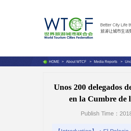
HOME
>
About WTCF
>
Media Reports
>
Uno
Unos 200 delegados de
en la Cumbre de 
Publish Time：2018