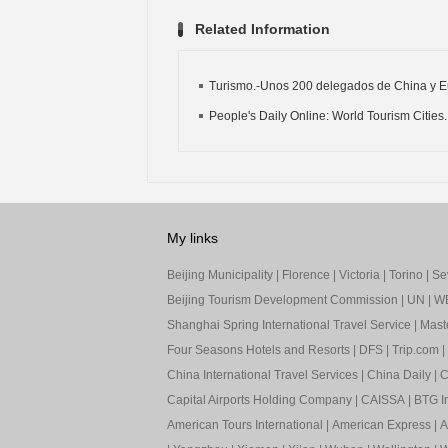
Related Information
Turismo.-Unos 200 delegados de China y Eu
People's Daily Online: World Tourism Cities..
My links
Beijing Municipality
|
Florence
|
Victoria
|
Torino
|
Sev
Beijing Tourism Development Commission
|
UN
|
W
Shanghai Spring International Travel Service
|
Mast
Four Seasons Hotels and Resorts
|
DFS
|
Trip.com
|
China International Travel Services
|
China Daily
|
C
Capital Airports Holding Company
|
CAISSA
|
BTG In
American Tours International
|
American Express
|
A